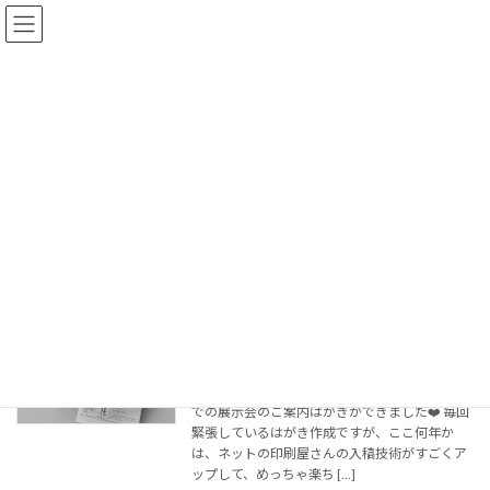
コ
ナ
家具工房 榎栞
ン
ビ
テ
ゲ
ン
ー
ツ
シ
記事
へ
ョ
ス
ン
キ
に
ッ
移
家具工房 榎栞
記事
2025年3月
プ
動
2025年3月
展示会のご案内はがき
お知らせ
2025年3月20日
５月に開催する名古屋 岳見町ぎゃらりぃさん
での展示会のご案内はがきができました❤️ 毎回
緊張しているはがき作成ですが、ここ何年か
は、ネットの印刷屋さんの入稿技術がすごくア
ップして、めっちゃ楽ち […]